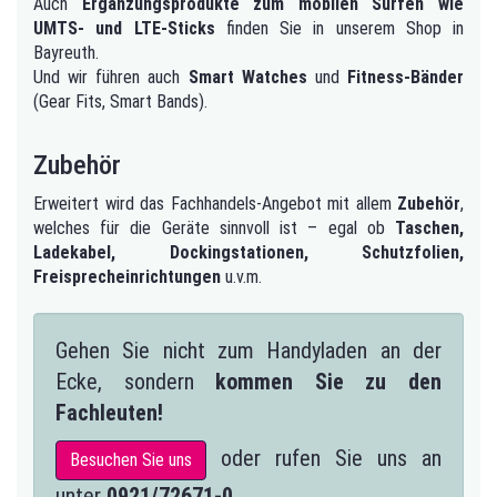
Auch
Ergänzungsprodukte zum mobilen Surfen wie
UMTS- und LTE-Sticks
finden Sie in unserem Shop in
Bayreuth.
Und wir führen auch
Smart Watches
und
Fitness-Bänder
(Gear Fits, Smart Bands).
Zubehör
Erweitert wird das Fachhandels-Angebot mit allem
Zubehör
,
welches für die Geräte sinnvoll ist – egal ob
Taschen,
Ladekabel, Dockingstationen, Schutzfolien,
Freisprecheinrichtungen
u.v.m.
Gehen Sie nicht zum Handyladen an der
Ecke, sondern
kommen Sie zu den
Fachleuten!
oder rufen Sie uns an
Besuchen Sie uns
unter
0921/72671-0
.